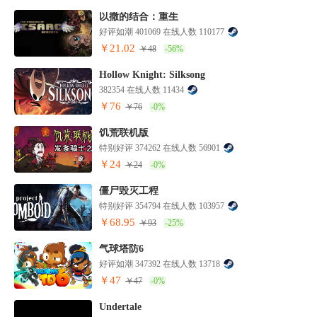
以撒的结合：重生
好评如潮 401069 在线人数 110177
￥21.02
￥48
-56%
Hollow Knight: Silksong
382354 在线人数 11434
￥76
￥76
-0%
饥荒联机版
特别好评 374262 在线人数 56901
￥24
￥24
-0%
僵尸毁灭工程
特别好评 354794 在线人数 103957
￥68.95
￥93
-25%
气球塔防6
好评如潮 347392 在线人数 13718
￥47
￥47
-0%
Undertale