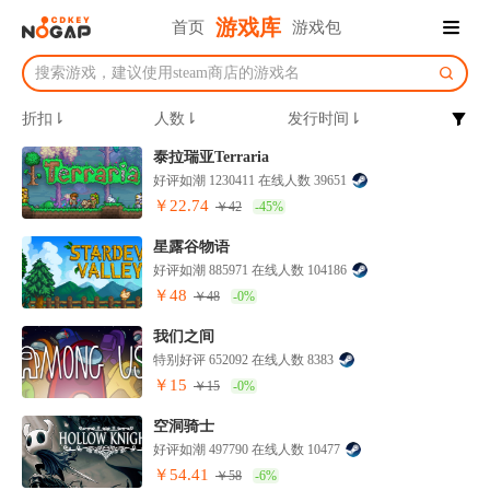
游戏库
首页
游戏包
折扣⇂
人数⇂
发行时间⇂
泰拉瑞亚Terraria
好评如潮 1230411 在线人数 39651
￥22.74
￥42
-45%
星露谷物语
好评如潮 885971 在线人数 104186
￥48
￥48
-0%
我们之间
特别好评 652092 在线人数 8383
￥15
￥15
-0%
空洞骑士
好评如潮 497790 在线人数 10477
￥54.41
￥58
-6%