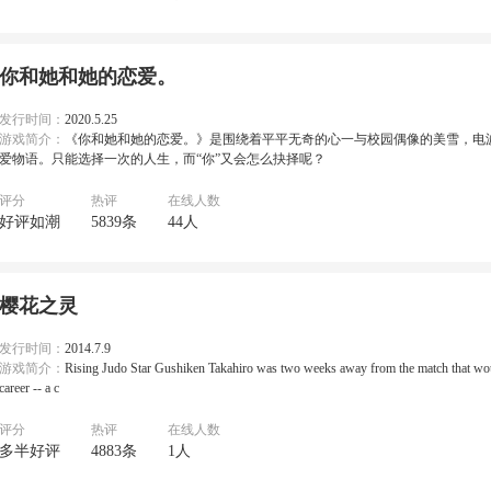
你和她和她的恋爱。
发行时间：
2020.5.25
游戏简介：
《你和她和她的恋爱。》是围绕着平平无奇的心一与校园偶像的美雪，电
爱物语。只能选择一次的人生，而“你”又会怎么抉择呢？
评分
热评
在线人数
好评如潮
5839条
44人
樱花之灵
发行时间：
2014.7.9
游戏简介：
Rising Judo Star Gushiken Takahiro was two weeks away from the match that wou
career -- a c
评分
热评
在线人数
多半好评
4883条
1人