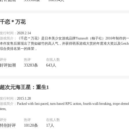
千恋＊万花
发行时间：
2020.2.14
游戏简介：
《千恋＊万花》是日本美少女游戏品牌Yuzusoft（柚子社）2016年制作
本作发售后展现出了势如破竹的高人气，并获得萌系游戏大赏的年度准大奖以及Getc
综合类排名第一的殊荣，
评分
热评
在线人数
好评如潮
33283条
643人
超次元海王星：重生1
发行时间：
2015.1.28
游戏简介：
Packed with fast-paced, turn-based RPG action, fourth-wall-breaking, trope-demo
item,
评分
热评
在线人数
特别好评
10120条
17人