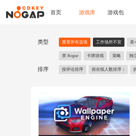
首页
游戏库
游戏包
类型
重置所有选项
工作场所不宜
喜+
类 Rogue
卡牌游戏
策略
独
排序
按评论排序
按在线人数排序
↓