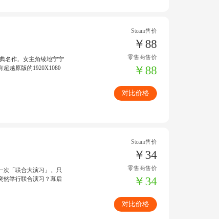
Steam售价
￥88
零售商售价
经典名作。女主角绫地宁宁
￥88
原版的1920X1080
对比价格
Steam售价
￥34
零售商售价
一次「联合大演习」。只
￥34
突然举行联合演习？幕后
对比价格