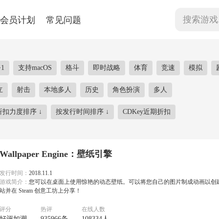
会员计划
常见问题
1
支持macOS
格斗
即时战略
体育
竞速
模拟
立
射击
本地多人
历史
角色扮演
多人
折扣力度排序
↓
按发行时间排序
↓
CDKey近期折扣
Wallpaper Engine：壁纸引擎
发行时间：
2018.11.1
游戏简介：
您可以在桌面上使用惊艳的动态壁纸。可以将您自己的图片制成动画以创
站并在 Steam 创意工坊上分享！
评分
热评
在线人数
好评如潮
935966条
108334人