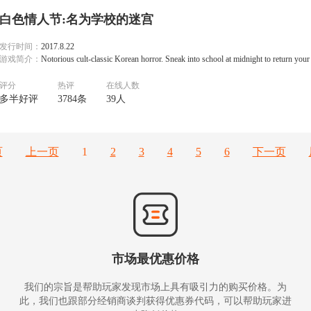
白色情人节:名为学校的迷宫
发行时间：
2017.8.22
游戏简介：
Notorious cult-classic Korean horror. Sneak into school at midnight to return your 
评分
热评
在线人数
多半好评
3784条
39人
页
上一页
1
2
3
4
5
6
下一页
市场最优惠价格
我们的宗旨是帮助玩家发现市场上具有吸引力的购买价格。为
此，我们也跟部分经销商谈判获得优惠券代码，可以帮助玩家进