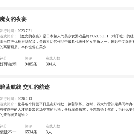
魔女的夜宴
发行时间：
2023.7.21
游戏简介：
《魔女的夜宴》是日本超人气美少女游戏品牌YUZUSOFT（柚子社）的
由当红声优桐谷华配音，是该社历代作品中最具代表性的女主角之一。国际中文版拥有超越
的高清画质。本作也曾在美少
评分
热评
在线人数
好评如潮
9485条
304人
碧蓝航线 交汇的航迹
发行时间：
2020.2.13
游戏简介：
世界各个阵营平日里友好相处，刻苦训练。这时，四大阵营决定共同举办
有被选中的人才能参加这场空前的活动，众舰摩拳擦掌，斗志昂扬！然而，为什么要
的策划者又是谁？
评分
热评
在线人数
褒贬不一
6534条
3人