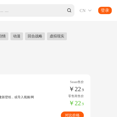
登录
CN

剧情
动漫
回合战略
虚拟现实
Steam售价
￥22
.9
零售商售价
建新壁纸，或导入视频/网
￥22
.9
对比价格