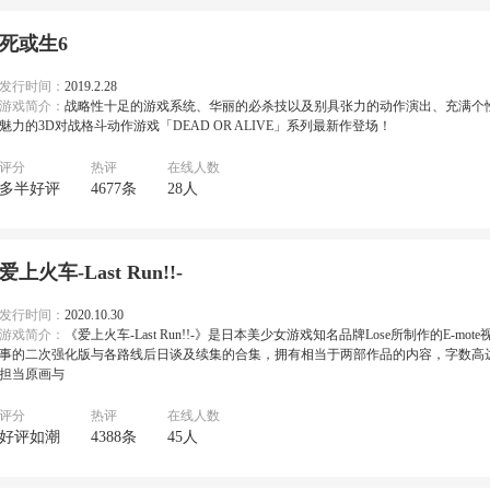
死或生6
发行时间：
2019.2.28
游戏简介：
战略性十足的游戏系统、华丽的必杀技以及别具张力的动作演出、充满个
魅力的3D对战格斗动作游戏「DEAD OR ALIVE」系列最新作登场！
评分
热评
在线人数
多半好评
4677条
28人
爱上火车-Last Run!!-
发行时间：
2020.10.30
游戏简介：
《爱上火车-Last Run!!-》是日本美少女游戏知名品牌Lose所制作的E-m
事的二次强化版与各路线后日谈及续集的合集，拥有相当于两部作品的内容，字数高达20
担当原画与
评分
热评
在线人数
好评如潮
4388条
45人