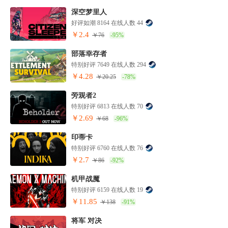
深空梦里人
好评如潮 8164 在线人数 44
￥2.4
￥76
-95%
部落幸存者
特别好评 7649 在线人数 294
￥4.28
￥20.25
-78%
旁观者2
特别好评 6813 在线人数 70
￥2.69
￥68
-96%
印蒂卡
特别好评 6760 在线人数 76
￥2.7
￥86
-92%
机甲战魔
特别好评 6159 在线人数 19
￥11.85
￥138
-91%
将军 对决