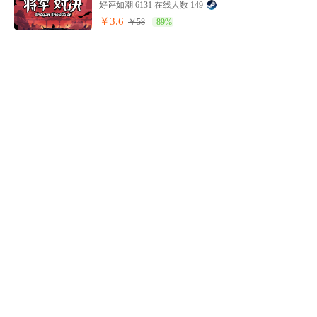
好评如潮 6131 在线人数 149
￥3.6
￥58
-89%
小小贴纸铺
好评如潮 5950 在线人数 70
￥2.26
￥38
-94%
猫咪斗恶龙2
好评如潮 5822 在线人数 83
￥23.45
￥50
-53%
迷城之光Hob
特别好评 4635 在线人数 9
￥5
￥68
-93%
破碎的时代
特别好评 4606 在线人数 6
￥3.28
￥50
-93%
小鳄鱼游戏
好评如潮 4484 在线人数 21
￥5.13
￥38
-86%