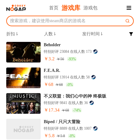
游戏库
首页
游戏包
折扣⇂
人数⇂
发行时间⇂
Beholder
特别好评 23084 在线人数 173
￥3.2
￥56
-93%
F.E.A.R.
特别好评 13914 在线人数 58
￥68
￥68
-0%
不义联盟：我们心中的神 终极版
特别好评 9841 在线人数 36
￥17.34
￥68
-74%
Biped / 只只大冒险
特别好评 8889 在线人数 1007
￥5.8
￥5.8
-0%