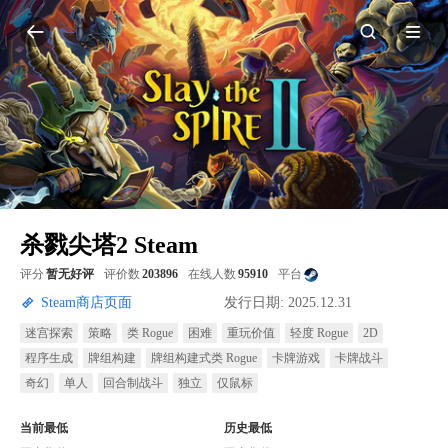
杀戮尖塔2 Steam
评分
暂无好评
评价数
203896
在线人数
95910
平台
Steam商店页面
发行日期: 2025.12.31
迷宫探索
策略
类 Rogue
困难
重玩价值
轻度 Rogue
2D
程序生成
牌组构建
牌组构建式类 Rogue
卡牌游戏
卡牌战斗
奇幻
单人
回合制战斗
独立
仅鼠标
当前最低
历史最低