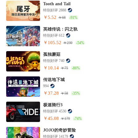
Tooth and Tail
特别好评 2888
￥5.52
￥68
-91%
英雄传说：闪之轨
特别好评 612
￥105.52
￥230
-54%
孤独蘑菇
特别好评 740
￥10.14
￥75
-86%
传送地下城
994
￥37.28
￥58
-35%
极速骑行3
特别好评 4530
￥45.08
￥179
-74%
JOJO的奇妙冒险
特别好评 14179