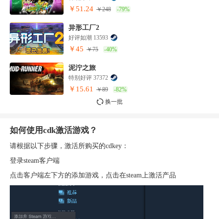
￥51.24
￥248
-79%
异形工厂2
好评如潮 13593
￥45
￥75
-40%
泥泞之旅
特别好评 37372
￥15.61
￥89
-82%
换一批
如何使用cdk激活游戏？
请根据以下步骤，激活所购买的cdkey：
登录steam客户端
点击客户端左下方的添加游戏，点击在steam上激活产品