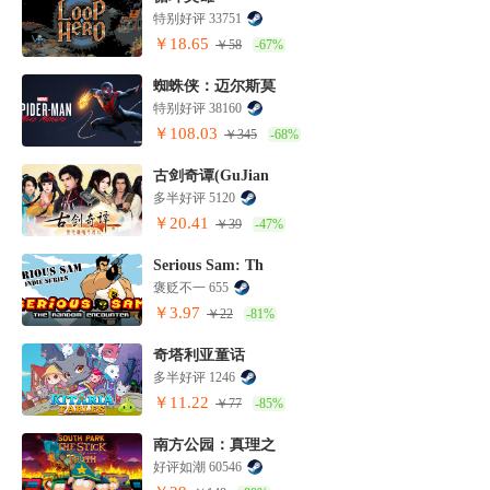
特别好评 33751
￥18.65
￥58
-67%
蜘蛛侠：迈尔斯莫
特别好评 38160
￥108.03
￥345
-68%
古剑奇谭(GuJian
多半好评 5120
￥20.41
￥39
-47%
Serious Sam: Th
褒贬不一 655
￥3.97
￥22
-81%
奇塔利亚童话
多半好评 1246
￥11.22
￥77
-85%
南方公园：真理之
好评如潮 60546