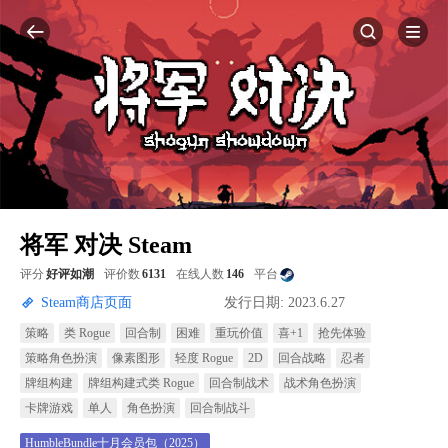
将军 对决 Steam
评分
好评如潮
评价数
6131
在线人数
146
平台
Steam商店页面
发行日期: 2023.6.27
策略
类 Rogue
回合制
困难
重玩价值
喜+1
抢先体验
策略角色扮演
像素图形
轻度 Rogue
2D
回合战略
忍者
牌组构建
牌组构建式类 Rogue
回合制战术
战术角色扮演
卡牌游戏
单人
角色扮演
回合制战斗
HumbleBundle十月会员包（2025）