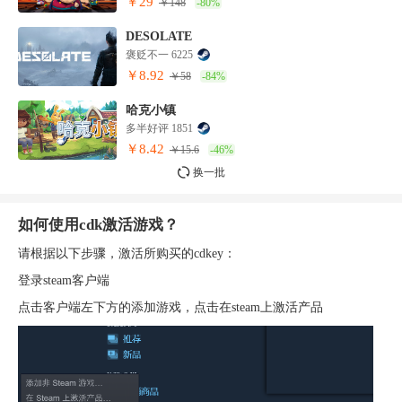
￥29
￥148
-80%
DESOLATE
褒贬不一 6225
￥8.92
￥58
-84%
哈克小镇
多半好评 1851
￥8.42
￥15.6
-46%
换一批
如何使用cdk激活游戏？
请根据以下步骤，激活所购买的cdkey：
登录steam客户端
点击客户端左下方的添加游戏，点击在steam上激活产品