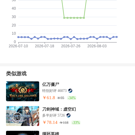
类似游戏
亿万僵尸
特别好评 46073
￥61.8
￥95
-34%
刀剑神域：虚空幻
多半好评 5726
￥78.14
￥118
-33%
循环英雄