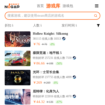
游戏库
首页
游戏包
折扣⇂
人数⇂
发行时间⇂
Hollow Knight: Silksong
381115 在线人数 10313
￥76
￥76
-0%
极限竞速：地平线 5
特别好评 257231 在线人数 7559
￥86.66
￥198
-56%
光环：士官长合集
特别好评 237755 在线人数 4099
￥269
￥269
-0%
底特律：化身为人
特别好评 222016 在线人数 4070
￥44.32
￥136
-67%