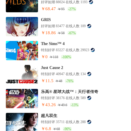
好评如潮 88024 在线人数 1193
￥68.47
￥95
-27%
GRIS
好评如潮 83477 在线人数 109
￥18.86
￥58
-67%
The Sims™ 4
特别好评 83227 在线人数 29923
￥0
￥118
-100%
Just Cause 2
特别好评 40947 在线人数 134
￥11.5
￥48
-76%
乐高® 星球大战™：天行者传奇
特别好评 38176 在线人数 589
￥43.26
￥49.6
-13%
超凡双生
特别好评 35711 在线人数 288
￥6.8
￥68
-90%