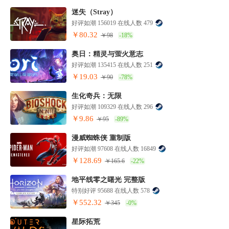
迷失（Stray）
好评如潮 156019 在线人数 479
￥80.32
￥98
-18%
奥日：精灵与萤火意志
好评如潮 135415 在线人数 251
￥19.03
￥90
-78%
生化奇兵：无限
好评如潮 109329 在线人数 296
￥9.86
￥95
-89%
漫威蜘蛛侠 重制版
好评如潮 97608 在线人数 16849
￥128.69
￥165.6
-22%
地平线零之曙光 完整版
特别好评 95688 在线人数 578
￥552.32
￥345
-0%
星际拓荒