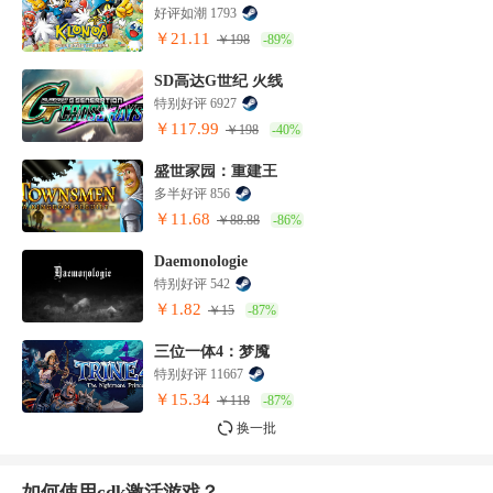
好评如潮 1793
￥21.11
￥198
-89%
SD高达G世纪 火线
特别好评 6927
￥117.99
￥198
-40%
盛世家园：重建王
多半好评 856
￥11.68
￥88.88
-86%
Daemonologie
特别好评 542
￥1.82
￥15
-87%
三位一体4：梦魇
特别好评 11667
￥15.34
￥118
-87%
换一批
如何使用cdk激活游戏？