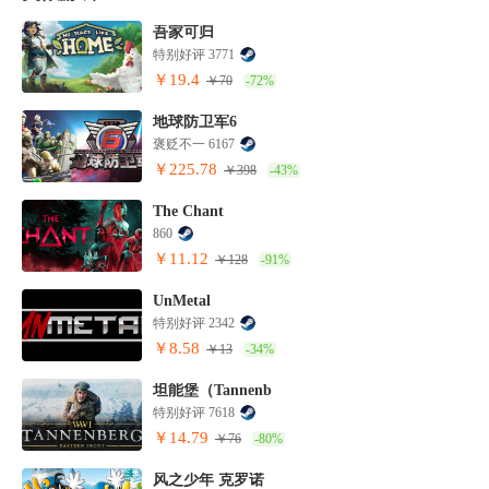
吾家可归
特别好评 3771
￥19.4
￥70
-72%
地球防卫军6
褒贬不一 6167
￥225.78
￥398
-43%
The Chant
860
￥11.12
￥128
-91%
UnMetal
特别好评 2342
￥8.58
￥13
-34%
坦能堡（Tannenb
特别好评 7618
￥14.79
￥76
-80%
风之少年 克罗诺