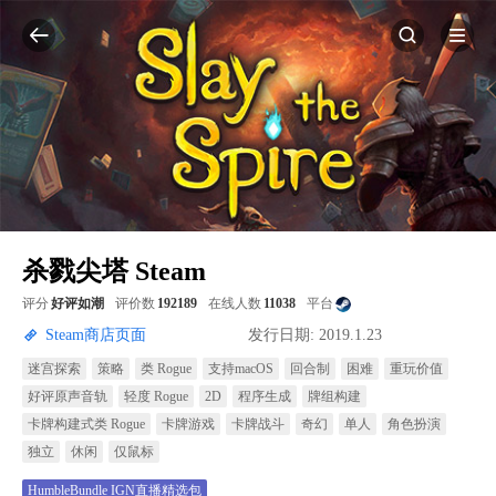
杀戮尖塔 Steam
评分
好评如潮
评价数
192189
在线人数
11038
平台
Steam商店页面
发行日期: 2019.1.23
迷宫探索
策略
类 Rogue
支持macOS
回合制
困难
重玩价值
好评原声音轨
轻度 Rogue
2D
程序生成
牌组构建
卡牌构建式类 Rogue
卡牌游戏
卡牌战斗
奇幻
单人
角色扮演
独立
休闲
仅鼠标
HumbleBundle IGN直播精选包