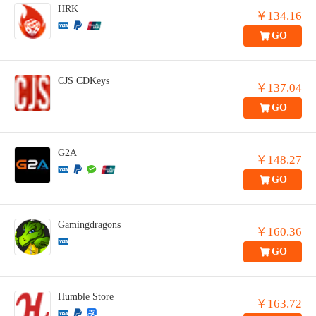
HRK
￥134.16
GO
CJS CDKeys
￥137.04
GO
G2A
￥148.27
GO
Gamingdragons
￥160.36
GO
Humble Store
￥163.72