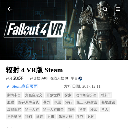
辐射 4 VR版 Steam
评分
褒贬不一
评价数
5600
在线人数
38
平台
Steam商店页面
发行日期: 2017.12.11
剧情丰富
角色自定义
开放世界
探索
动作角色扮演
后末日
血腥
好评原声音轨
暴力
氛围
潜行
第三人称射击
基地建设
虚拟现实
第一人称
第一人称射击
冒险
动作
沙盒
单人
角色扮演
科幻
建造
射击
第三人称
生存
休闲