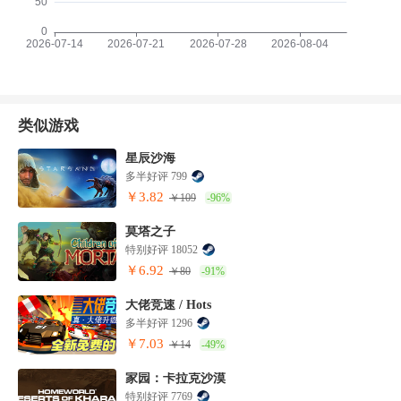
类似游戏
星辰沙海
多半好评 799
￥3.82
￥109
-96%
莫塔之子
特别好评 18052
￥6.92
￥80
-91%
大佬竞速 / Hots
多半好评 1296
￥7.03
￥14
-49%
家园：卡拉克沙漠
特别好评 7769