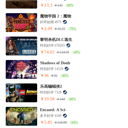
￥13.3
￥133
-90%
魔物学园 2：魔物
好评如潮 4975
￥2.09
￥10.25
-79%
黎明杀机DLC逃生
特别好评 678265
￥74.02
￥124.95
-40%
Shadows of Doub
特别好评 14529
￥36
￥92
-60%
乐高蝙蝠侠2
特别好评 7328
￥19.58
￥144
-86%
Encased: A Sci-
多半好评 4169
￥5.85
￥110.99
-94%