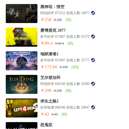
黑神话：悟空
特别好评 875222 在线人数 16877
￥258
￥268
-3%
赛博朋克 2077
多半好评 873887 在线人数 65570
￥89.4
￥89.4
-0%
地狱潜者2
多半好评 832097 在线人数 32777
￥172.66
￥198
-12%
艾尔登法环
特别好评 826100 在线人数 34386
￥298
￥298
-0%
求生之路2
好评如潮 808346 在线人数 29847
￥42
￥42
-0%
恐鬼症