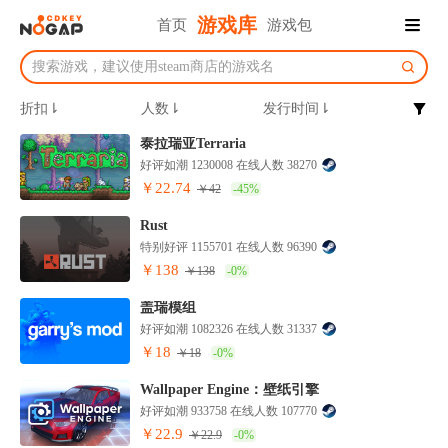
游戏库
首页
游戏包
折扣⇂
人数⇂
发行时间⇂
泰拉瑞亚Terraria
好评如潮 1230008 在线人数 38270
￥22.74
￥42
-45%
Rust
特别好评 1155701 在线人数 96390
￥138
￥138
-0%
盖瑞模组
好评如潮 1082326 在线人数 31337
￥18
￥18
-0%
Wallpaper Engine：壁纸引擎
好评如潮 933758 在线人数 107770
￥22.9
￥22.9
-0%