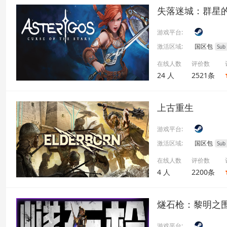
失落迷城：群星
游戏平台:
激活区域:
国区包
Sub
在线人数
评价数
24 人
2521条
上古重生
游戏平台:
激活区域:
国区包
Sub
在线人数
评价数
4 人
2200条
燧石枪：黎明之围
游戏平台: