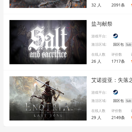
32 人
2091条
盐与献祭
游戏平台:
激活区域:
国区包
Sub
在线人数
评价数
26 人
1717条
艾诺提亚：失落
游戏平台:
激活区域:
国区包
Sub
在线人数
评价数
29 人
2149条