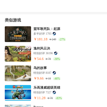
类似游戏
盟军敢死队：起源
多半好评 1793
￥181.18
￥249
-27%
逸剑风云决
特别好评 36196
￥54.6
￥78
-30%
鸟的故事
特别好评 8187
￥9.66
￥18
-46%
乐高漫威超级英雄
特别好评 7327
￥11.28
￥70
-83%