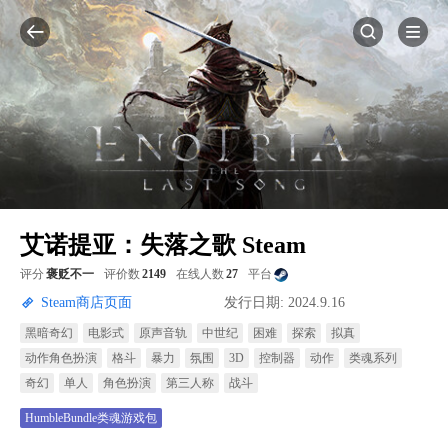
艾诺提亚：失落之歌 Steam
评分
褒贬不一
评价数
2149
在线人数
27
平台
Steam商店页面
发行日期: 2024.9.16
黑暗奇幻
电影式
原声音轨
中世纪
困难
探索
拟真
动作角色扮演
格斗
暴力
氛围
3D
控制器
动作
类魂系列
奇幻
单人
角色扮演
第三人称
战斗
HumbleBundle类魂游戏包