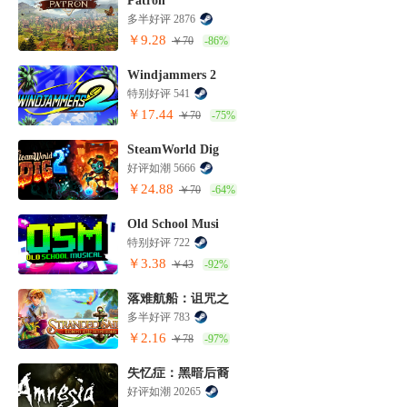
Patron
多半好评 2876
￥9.28
￥70
-86%
Windjammers 2
特别好评 541
￥17.44
￥70
-75%
SteamWorld Dig
好评如潮 5666
￥24.88
￥70
-64%
Old School Musi
特别好评 722
￥3.38
￥43
-92%
落难航船：诅咒之
多半好评 783
￥2.16
￥78
-97%
失忆症：黑暗后裔
好评如潮 20265