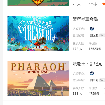
20 人
569条
蟹蟹寻宝奇遇
游戏平台:
激活区域:
国区包
Sub
在线人数
评价数
172 人
16623条
法老王：新纪元
游戏平台:
激活区域:
国区包
Sub
在线人数
评价数
338 人
4759条