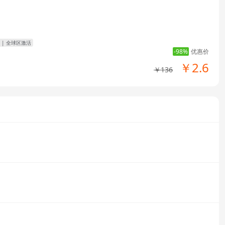
| 全球区激活
-98%
优惠价
￥2.6
￥136