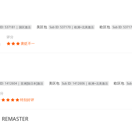
美区包
欧区包
 ID:
537181
| 国区激活
Sub ID:
537170
| 欧洲+北美激活
Sub ID:
53717
评分
条
褒贬不一



美区包
欧区包
 ID:
1412604
| 亚洲[除日本]激活
Sub ID:
1412606
| 欧洲+北美激活
Sub
分
特别好评





REMASTER