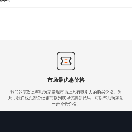
都会一直存在于你的账号中。什么时候激活都可以。
。每个捆绑包都有购买时限，一般为两周，到期后该慈善包就会下架，无法再
来的页面，选择按月支付或者按年支付。（建议按月支付，下月有想要的游戏再续费
P开放。关闭了还不行，请开启网页的无痕模式重新创建个账户。
市场最优惠价格
我们的宗旨是帮助玩家发现市场上具有吸引力的购买价格。为
此，我们也跟部分经销商谈判获得优惠券代码，可以帮助玩家进
一步降低价格。