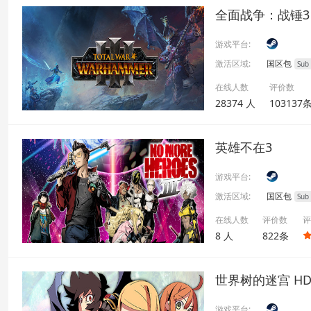
全面战争：战锤3
游戏平台:
激活区域:
国区包
Sub
在线人数
评价数
28374 人
103137
英雄不在3
游戏平台:
激活区域:
国区包
Sub
在线人数
评价数
评
8 人
822条
世界树的迷宫 HD 
游戏平台: