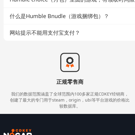
建议先注册会员，再进行后面的扫码购买。
没有，只要你购买了这个月的会员，那么这个月月包里面的游戏，
什么是Humble Bnudle（游戏捆绑包）？
订阅步骤有：
Humble Bundle（捆绑包）习惯性的被称为周包或者慈善包
1.在choice页面，选择become member，然后在跳出
网站提示不能用支付宝支付？
一个捆绑包会分成几个不同的价位，对应不同的包内游戏数量。
大家可以看我们网站上面对于包的介绍来酌情购买。
请关闭VPN并且把地址设置成中国。目前支付宝渠道只针对中国I
正规零售商
我们的数据范围涵盖了全球范围内100多家正规CDKEY经销商，
创建了最大的专门用于steam，origin，ubi等平台游戏的价格比
较数据库。