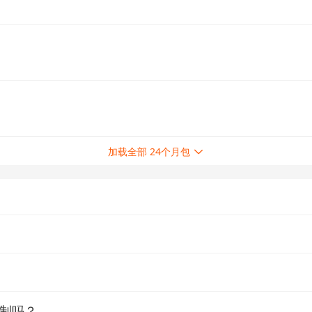
加载全部 24个月包

数字内容为主的网站。网站一共有三大服务内容，分别是Humble Bundle（捆
过认证的慈善机构以及网站本身。所以很多时候，Humble bundle的游
员后，除了可以获得每月会员包里的游戏之外，还可以免费游玩humble game
限制吗？