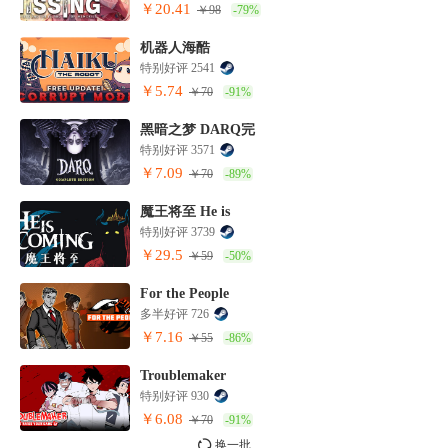
￥20.41
￥98
-79%
机器人海酷
特别好评 2541
￥5.74
￥70
-91%
黑暗之梦 DARQ完
特别好评 3571
￥7.09
￥70
-89%
魔王将至 He is
特别好评 3739
￥29.5
￥59
-50%
For the People
多半好评 726
￥7.16
￥55
-86%
Troublemaker
特别好评 930
￥6.08
￥70
-91%
换一批