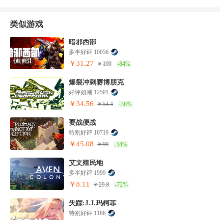
类似游戏
暗邪西部
多半好评 10056
￥31.27
￥199
-84%
爆裂冲刺赛博朋克
好评如潮 12501
￥34.56
￥54.4
-36%
要战便战
特别好评 10719
￥45.08
￥99
-54%
艾文殖民地
多半好评 1999
￥8.11
￥29.8
-72%
失踪:J.J.玛柯菲
特别好评 1186