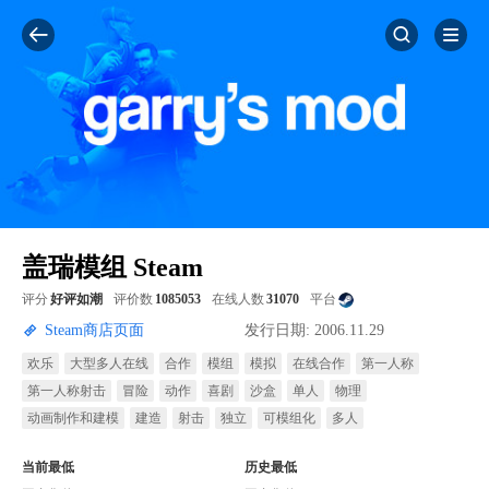
盖瑞模组 Steam
评分
好评如潮
评价数
1085053
在线人数
31070
平台
Steam商店页面
发行日期: 2006.11.29
欢乐
大型多人在线
合作
模组
模拟
在线合作
第一人称
第一人称射击
冒险
动作
喜剧
沙盒
单人
物理
动画制作和建模
建造
射击
独立
可模组化
多人
当前最低
历史最低