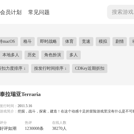
会员计划
常见问题
持macOS
格斗
即时战略
体育
竞速
模拟
剧情
本地多人
历史
角色扮演
多人
折扣力度排序
↓
按发行时间排序
↓
CDKey近期折扣
泰拉瑞亚Terraria
发行时间：
2011.5.16
游戏简介：
挖掘，战斗，探索，建造！在这个动感十足的冒险游戏里没有什么是不可
评分
热评
在线人数
好评如潮
1230008条
38270人