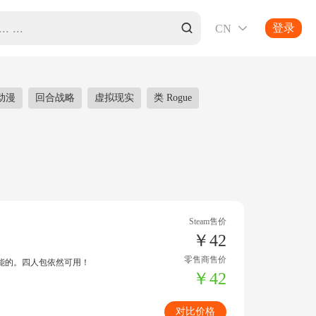
登录
CN

动漫
回合战略
虚拟现实
类 Rogue
Steam售价
￥42
零售商售价
能的。四人包依然可用！
￥42
对比价格