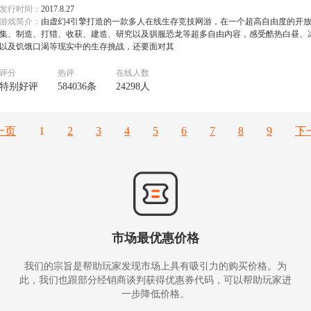
发行时间：
2017.8.27
游戏简介：
由虚幻4引擎打造的一款多人在线生存竞技网游，在一个超高自由度的开
集、制造、打猎、收获、建造、研究以及驯服恐龙等超多自由内容，感受酷热白昼、
以及饥饿口渴等现实中的生存挑战，还要面对其
评分
热评
在线人数
特别好评
584036条
24298人
一页
1
2
3
4
5
6
7
8
9
下
市场最优惠价格
我们的宗旨是帮助玩家发现市场上具有吸引力的购买价格。为
此，我们也跟部分经销商谈判获得优惠券代码，可以帮助玩家进
一步降低价格。