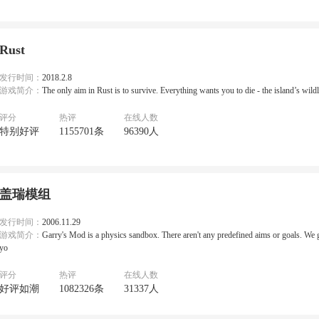
Rust
发行时间：
2018.2.8
游戏简介：
The only aim in Rust is to survive. Everything wants you to die - the island’s wildl
评分
热评
在线人数
特别好评
1155701条
96390人
盖瑞模组
发行时间：
2006.11.29
游戏简介：
Garry's Mod is a physics sandbox. There aren't any predefined aims or goals. We g
yo
评分
热评
在线人数
好评如潮
1082326条
31337人