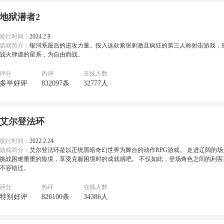
地狱潜者2
发行时间：
2024.2.8
游戏简介：
银河系最后的进攻力量。投入这款紧张刺激且疯狂的第三人称射击游戏，
战火肆虐的星系，为自由而战。
评分
热评
在线人数
多半好评
832097条
32777人
艾尔登法环
发行时间：
2022.2.24
游戏简介：
艾尔登法环是以正统黑暗奇幻世界为舞台的动作RPG游戏。 走进辽阔的
挑战困难重重的险境，享受克服困境时的成就感吧。 不仅如此，登场角色之间的利
不容错过。
评分
热评
在线人数
特别好评
826100条
34386人