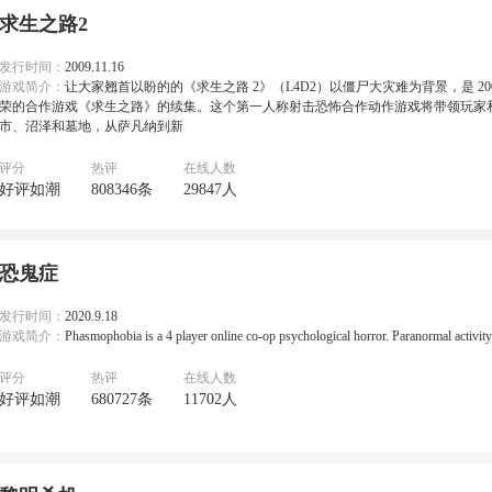
求生之路2
发行时间：
2009.11.16
游戏简介：
让大家翘首以盼的的《求生之路 2》（L4D2）以僵尸大灾难为背景，是 20
荣的合作游戏《求生之路》的续集。这个第一人称射击恐怖合作动作游戏将带领玩家
市、沼泽和墓地，从萨凡纳到新
评分
热评
在线人数
好评如潮
808346条
29847人
恐鬼症
发行时间：
2020.9.18
游戏简介：
Phasmophobia is a 4 player online co-op psychological horror. Paranormal activity i
评分
热评
在线人数
好评如潮
680727条
11702人