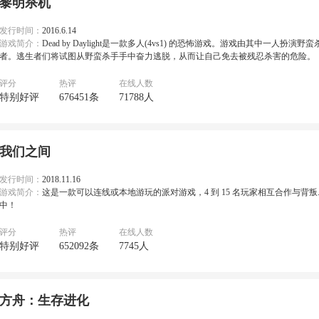
黎明杀机
发行时间：
2016.6.14
游戏简介：
Dead by Daylight是一款多人(4vs1) 的恐怖游戏。游戏由其中一人扮
者。逃生者们将试图从野蛮杀手手中奋力逃脱，从而让自己免去被残忍杀害的危险。
评分
热评
在线人数
特别好评
676451条
71788人
我们之间
发行时间：
2018.11.16
游戏简介：
这是一款可以连线或本地游玩的派对游戏，4 到 15 名玩家相互合作与背叛.
中！
评分
热评
在线人数
特别好评
652092条
7745人
方舟：生存进化