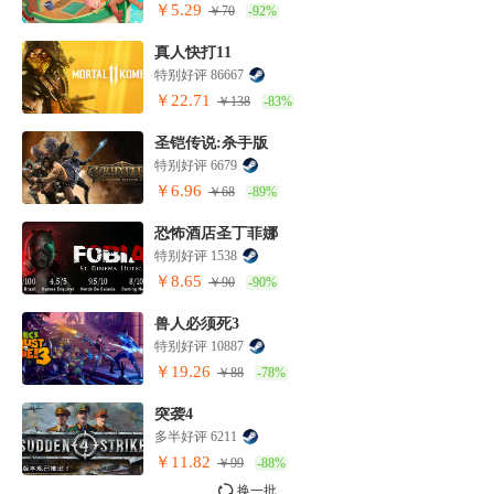
￥5.29
￥70
-92%
真人快打11
特别好评 86667
￥22.71
￥138
-83%
圣铠传说:杀手版
特别好评 6679
￥6.96
￥68
-89%
恐怖酒店圣丁菲娜
特别好评 1538
￥8.65
￥90
-90%
兽人必须死3
特别好评 10887
￥19.26
￥88
-78%
突袭4
多半好评 6211
￥11.82
￥99
-88%
换一批