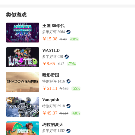
类似游戏
王国 80年代
多半好评 3064
￥15.08
￥48
-68%
WASTED
多半好评 620
￥8.65
￥42
-79%
暗影帝国
特别好评 1416
￥61.11
￥136
-55%
Vanquish
特别好评 6918
￥45.37
￥114
-60%
玛拉的夏天
多半好评 1452