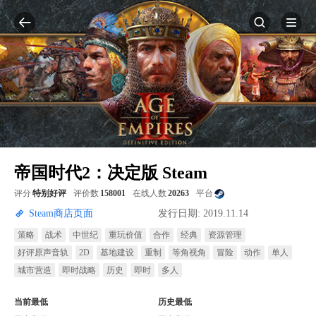
帝国时代2：决定版 Steam
评分
特别好评
评价数
158001
在线人数
20263
平台
Steam商店页面
发行日期: 2019.11.14
策略
战术
中世纪
重玩价值
合作
经典
资源管理
好评原声音轨
2D
基地建设
重制
等角视角
冒险
动作
单人
城市营造
即时战略
历史
即时
多人
当前最低
历史最低