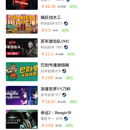
￥44.38
￥298
-85%
疯狂伐木工
特别好评 8375
￥0.9
￥6
-85%
苏军游击队1941
特别好评 7493
￥12.3
￥149
-91%
巴别号漫游指南
好评如潮 870
￥2.09
￥54
-96%
加速世界VS刀剑
多半好评 917
￥54.05
￥138
-60%
命运2：Bungie30
褒贬不一 1678
￥3.04
￥59
-94%