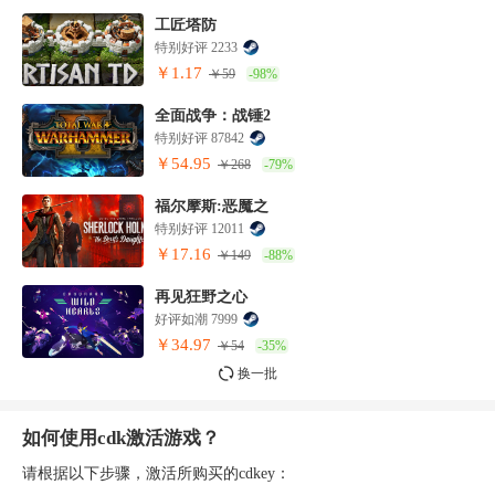
工匠塔防
特别好评 2233
￥1.17
￥59
-98%
全面战争：战锤2
特别好评 87842
￥54.95
￥268
-79%
福尔摩斯:恶魔之
特别好评 12011
￥17.16
￥149
-88%
再见狂野之心
好评如潮 7999
￥34.97
￥54
-35%
换一批
如何使用cdk激活游戏？
请根据以下步骤，激活所购买的cdkey：