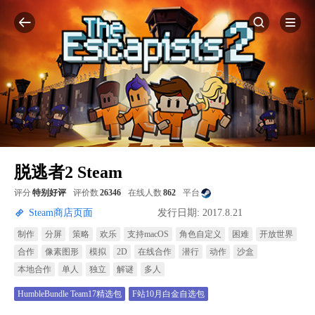
脱逃者2 Steam
评分
特别好评
评价数
26346
在线人数
862
平台
Steam商店页面
发行日期: 2017.8.21
制作
分屏
策略
欢乐
支持macOS
角色自定义
困难
开放世界
合作
像素图形
模拟
2D
在线合作
潜行
动作
沙盒
本地合作
单人
独立
解谜
多人
HumbleBundle Team17精选包
F站10月白金自选包