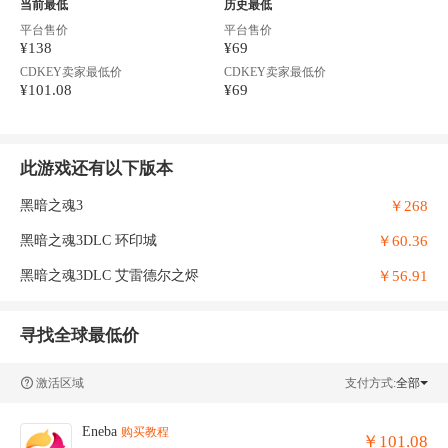
当前最低
历史最低
平台售价
平台售价
¥138
¥69
CDKEY卖家最低价
CDKEY卖家最低价
¥101.08
¥69
此游戏还有以下版本
￥268
黑暗之魂3
￥60.36
黑暗之魂3DLC 环印城
￥56.91
黑暗之魂3DLC 艾雷德尔之烬
寻找全球最低价
激活区域
支付方式:
全部
Eneba
购买教程
￥101.08