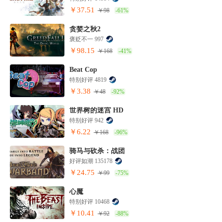
￥37.51
￥98
-61%
贪婪之秋2
褒贬不一 997
￥98.15
￥168
-41%
Beat Cop
特别好评 4819
￥3.38
￥48
-92%
世界树的迷宫 HD
特别好评 942
￥6.22
￥168
-96%
骑马与砍杀：战团
好评如潮 135178
￥24.75
￥99
-75%
心魔
特别好评 10468
￥10.41
￥92
-88%