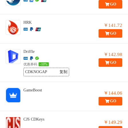
GO
HRK
￥141.72
GO
Driffle
￥142.98
GO
优惠券码
-10%
CDKNOGAP
复制
GameBoost
￥144.06
GO
CJS CDKeys
￥149.29