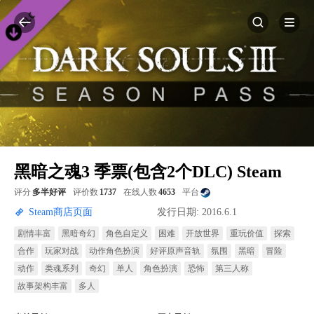
黑暗之魂3 季票(包含2个DLC) Steam
评分
多半好评
评价数
1737
在线人数
4653
平台
Steam商店页面
发行日期: 2016.6.1
剧情丰富
黑暗奇幻
角色自定义
困难
开放世界
重玩价值
探索
合作
玩家对战
动作角色扮演
好评原声音轨
氛围
黑暗
冒险
动作
类魂系列
奇幻
单人
角色扮演
恐怖
第三人称
故事架构丰富
多人