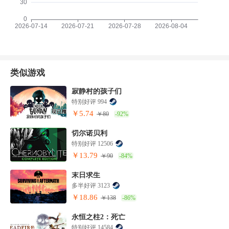
类似游戏
寂静村的孩子们
特别好评 994
￥5.74
￥80
-92%
切尔诺贝利
特别好评 12506
￥13.79
￥90
-84%
末日求生
多半好评 3123
￥18.86
￥138
-86%
永恒之柱2：死亡
特别好评 14584