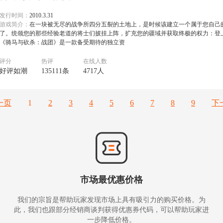
发行时间：
2010.3.31
游戏简介：
在一块被无尽的战争所四分五裂的土地上，是时候该建立一个属于您自己
了。统领您的那些经验老道的将士们披挂上阵，扩充您的疆域并获取终极的权力：登
《骑马与砍杀：战团》是一款备受期待的独立资
评分
热评
在线人数
好评如潮
135111条
4717人
一页
1
2
3
4
5
6
7
8
9
下
市场最优惠价格
我们的宗旨是帮助玩家发现市场上具有吸引力的购买价格。为
此，我们也跟部分经销商谈判获得优惠券代码，可以帮助玩家进
一步降低价格。