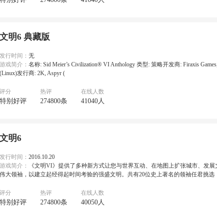
文明6 典藏版
发行时间：
无
游戏简介：
名称: Sid Meier’s Civilization® VI Anthology 类型: 策略开发商: Firaxis Games, 
(Linux)发行商: 2K, Aspyr (
评分
热评
在线人数
特别好评
274800条
41040人
文明6
发行时间：
2016.10.20
游戏简介：
《文明VI》提供了多种新方式让您与世界互动、在地图上扩张城市、发展
伟大领袖，以建立起经得起时间考验的强盛文明。共有20位史上著名的领袖任君挑选
评分
热评
在线人数
特别好评
274800条
40050人