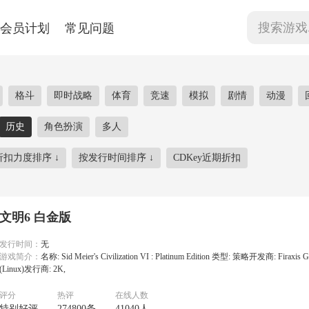
会员计划
常见问题
格斗
即时战略
体育
竞速
模拟
剧情
动漫
历史
角色扮演
多人
折扣力度排序
↓
按发行时间排序
↓
CDKey近期折扣
文明6 白金版
发行时间：
无
游戏简介：
名称: Sid Meier's Civilization VI : Platinum Edition 类型: 策略开发商: Firaxis G
(Linux)发行商: 2K,
评分
热评
在线人数
特别好评
274800条
41040人