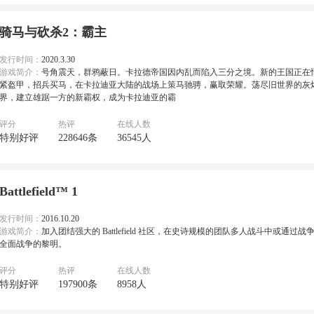
骑马与砍杀2：霸主
发行时间：
2020.3.30
游戏简介：
号角震天，群鸦蔽日。卡拉德帝国因内乱而陷入三分之境。新的王国正在
紧盔甲，招兵买马，在卡拉迪亚大陆的战场上策马驰骋，赢取荣耀。荡尽旧世界的灰
界，建立雄踞一方的新霸权，成为卡拉迪亚的霸
评分
热评
在线人数
特别好评
228646条
36545人
Battlefield™ 1
发行时间：
2016.10.20
游戏简介：
加入团结强大的 Battlefield 社区，在史诗规模的团队多人战斗中或通
全面战争的黎明。
评分
热评
在线人数
特别好评
197900条
8958人