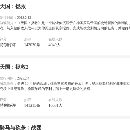
天国：拯救
发行时间：
2018.2.13
游戏简介：
《天国：拯救》是一个能让你沉浸于在神圣罗马帝国的史诗冒险的剧情向
戏。与入侵的敌人战斗以为你死去的双亲报仇。完成能改变剧情走向的任务，并做好
评分
热评
在线人数
特别好评
142030条
4049人
天国：拯救2
发行时间：
2025.2.4
游戏简介：
走进 15 世纪的欧洲，体验丰富多彩的开放世界，畅玩这款精彩的叙事驱
究极中世纪冒险，扮演年轻的亨利，踏上一场史诗级的旅程。
评分
热评
在线人数
特别好评
141215条
16681人
骑马与砍杀：战团