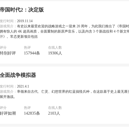
帝国时代2：决定版
发行时间：
2019.11.14
游戏简介：
有史以来最受欢迎的战略游戏之一迎来 20 周年，为此我们推出了《帝国时
拥有惊人的 4K 超高画质，全面重制的新原声音乐，以及内含 3 个新战役和 4 个新
汗》。常态更新项目包括
评分
热评
在线人数
特别好评
157944条
19306人
全面战争模拟器
发行时间：
2021.4.1
游戏简介：
率领来自古代、亡灵、幻想世界的红蓝搞怪兵种，在这款基于史上最无厘
展开激战。
评分
热评
在线人数
好评如潮
142835条
2103人