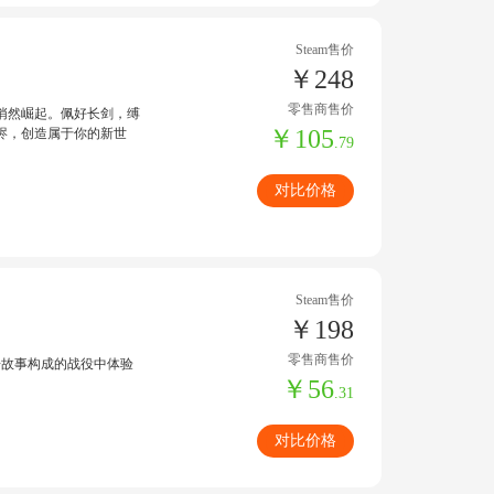
Steam售价
￥248
零售商售价
悄然崛起。佩好长剑，缚
￥105
烬，创造属于你的新世
.79
对比价格
Steam售价
￥198
零售商售价
过战争故事构成的战役中体验
￥56
.31
对比价格