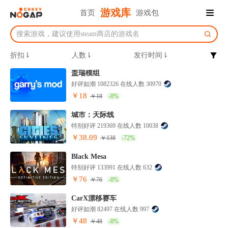
游戏库
首页
游戏包
折扣⇂
人数⇂
发行时间⇂
盖瑞模组
好评如潮 1082326 在线人数 30970
￥18
￥18
-0%
城市：天际线
特别好评 219369 在线人数 10038
￥38.09
￥138
-72%
Black Mesa
特别好评 133991 在线人数 632
￥76
￥76
-0%
CarX漂移赛车
好评如潮 82497 在线人数 997
￥48
￥48
-0%