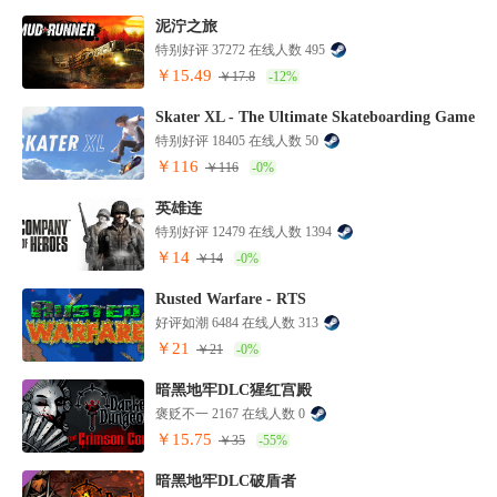
泥泞之旅
特别好评 37272 在线人数 495
￥15.49
￥17.8
-12%
Skater XL - The Ultimate Skateboarding Game
特别好评 18405 在线人数 50
￥116
￥116
-0%
英雄连
特别好评 12479 在线人数 1394
￥14
￥14
-0%
Rusted Warfare - RTS
好评如潮 6484 在线人数 313
￥21
￥21
-0%
暗黑地牢DLC猩红宫殿
褒贬不一 2167 在线人数 0
￥15.75
￥35
-55%
暗黑地牢DLC破盾者