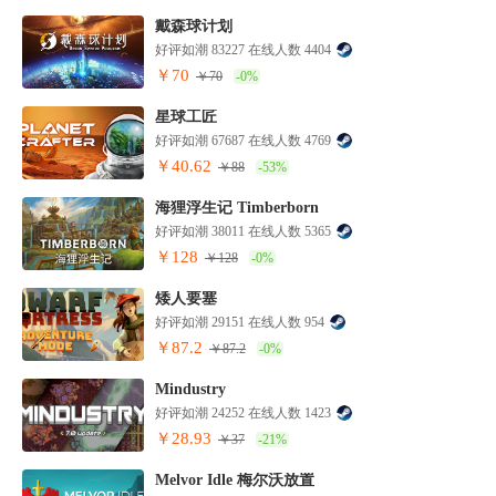
戴森球计划
好评如潮 83227 在线人数 4404
￥70
￥70
-0%
星球工匠
好评如潮 67687 在线人数 4769
￥40.62
￥88
-53%
海狸浮生记 Timberborn
好评如潮 38011 在线人数 5365
￥128
￥128
-0%
矮人要塞
好评如潮 29151 在线人数 954
￥87.2
￥87.2
-0%
Mindustry
好评如潮 24252 在线人数 1423
￥28.93
￥37
-21%
Melvor Idle 梅尔沃放置