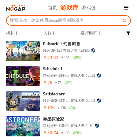
游戏库
首页
游戏包
折扣⇂
人数⇂
发行时间⇂
Palworld / 幻兽帕鲁
好评 397121 在线人数 423436
￥73.33
￥108
-32%
Schedule I
特别好评 284459 在线人数 12532
￥76
￥76
-0%
Satisfactory
好评如潮 233129 在线人数 22563
￥136
￥136
-0%
异星探险家
特别好评 118466 在线人数 1410
￥39.74
￥108
-63%