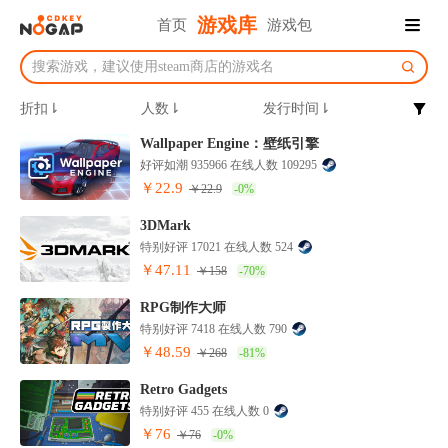
游戏库
首页
游戏包
折扣⇂
人数⇂
发行时间⇂
Wallpaper Engine：壁纸引擎
好评如潮 935966 在线人数 109295
￥22.9
￥22.9
-0%
3DMark
特别好评 17021 在线人数 524
￥47.11
￥158
-70%
RPG制作大师
特别好评 7418 在线人数 790
￥48.59
￥268
-81%
Retro Gadgets
特别好评 455 在线人数 0
￥76
￥76
-0%