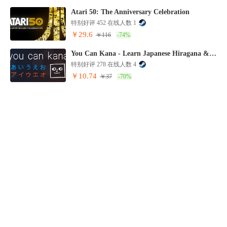
Atari 50: The Anniversary Celebration
特别好评 452 在线人数 1
￥29.6
￥116
-74%
You Can Kana - Learn Japanese Hiragana & Katakana
特别好评 278 在线人数 4
￥10.74
￥37
-70%